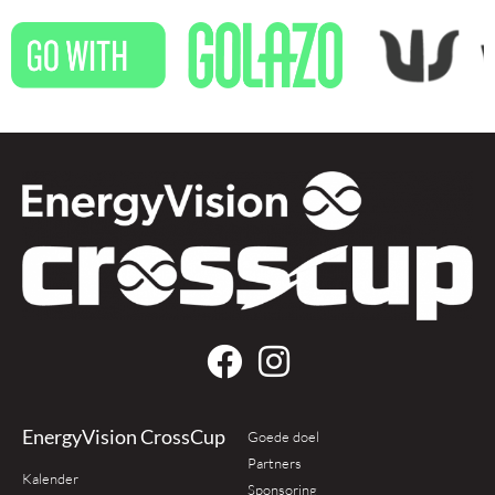
EnergyVision CrossCup
Goede doel
Partners
Kalender
Sponsoring