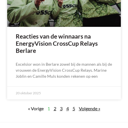
Reacties van de winnaars na
EnergyVision CrossCup Relays
Berlare
Excelsior won in Berlare zowel bij de mannen als bij de
vrouwen de EnergyVision CrossCup Relays. Marine
Joblin en Camille Muls konden rekenen op een
20 oktober 2025
« Vorige
1
2
3
4
5
Volgende »