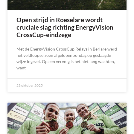
Open strijd in Roeselare wordt
cruciale slag richting EnergyVision
CrossCup-eindzege
Met de EnergyVision CrossCup Relays in Berlare werd
het veldloopseizoen afgelopen zondag op geslaagde
wijze ingezet. Op een vervolg is het niet lang wachten,
want
23 oktober 2025