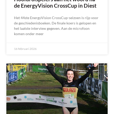
de EnergyVision CrossCup in Diest
Het 44ste EnergyVision CrossCup-seizoen is rijp voor
de geschiedenisboeken. De finale koers is gelopen en
het laatste interview gegeven. Aan de microfoon
komen onder meer
16 februari 2026