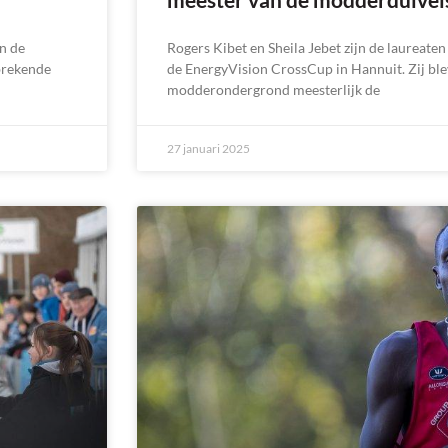
n de
Rogers Kibet en Sheila Jebet zijn de laureate
tbrekende
de EnergyVision CrossCup in Hannuit. Zij bl
modderondergrond meesterlijk de
27 januari 2025