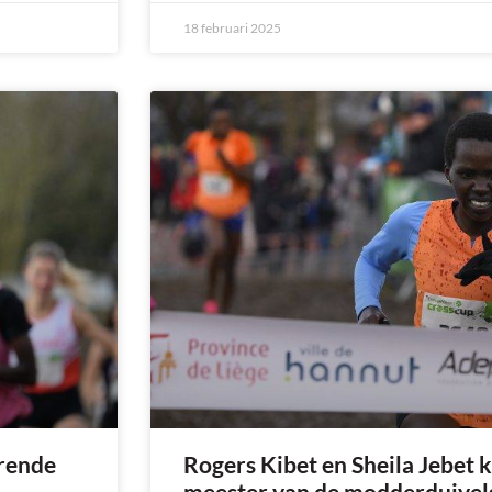
18 februari 2025
erende
Rogers Kibet en Sheila Jebet k
meester van de modderduivels