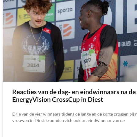
Reacties van de dag- en eindwinnaars na de
EnergyVision CrossCup in Diest
Drie van de vier winnaars tijdens de lange en de korte crossen bi
vrouwen in Diest kroonden zich ook tot eindwinnaar van de