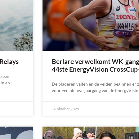
 Relays
Berlare verwelkomt WK-gang
44ste EnergyVision CrossCup
e een
lin en
De bladeren vallen en de velden beginnen er zo
voor een nieuwe jaargang van de EnergyVisio
16 oktober 2025