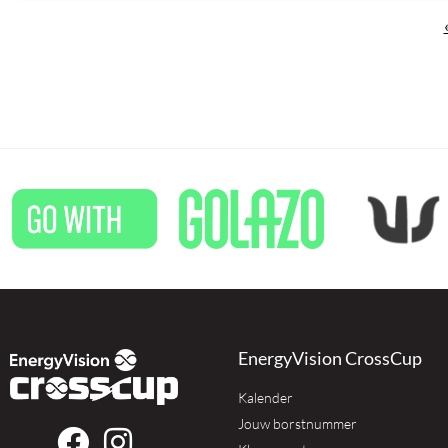
EnergyVision CrossCup
Kalender
Jouw borstnummer