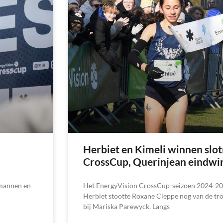
Herbiet en Kimeli winnen sl
CrossCup, Querinjean eindwi
j mannen en
Het EnergyVision CrossCup-seizoen 2024-202
Herbiet stootte Roxane Cleppe nog van de tro
bij Mariska Parewyck. Langs