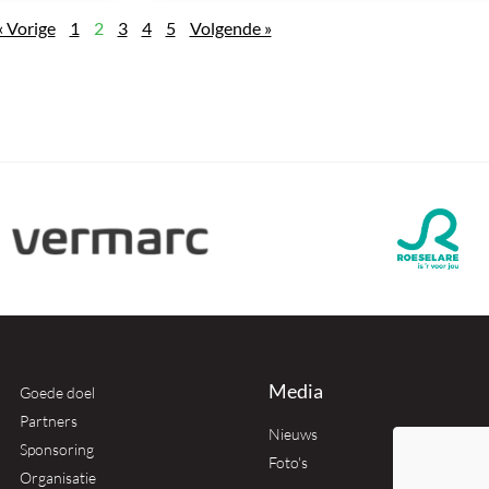
« Vorige
1
2
3
4
5
Volgende »
Media
Goede doel
Partners
Nieuws
Sponsoring
Foto's
Organisatie