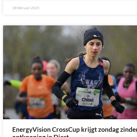
18 februari 2025
EnergyVision CrossCup krijgt zondag zind
ontknoping in Diest