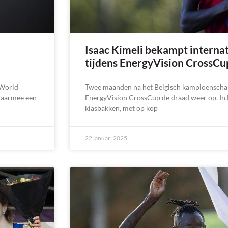
Isaac Kimeli bekampt interna
tijdens EnergyVision CrossCu
 World
Twee maanden na het Belgisch kampioenschap
 daarmee een
EnergyVision CrossCup de draad weer op. In
klasbakken, met op kop
22 januari 2025