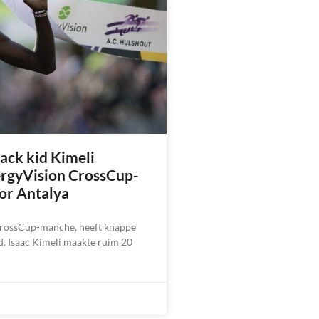
ack kid Kimeli
ergyVision CrossCup-
oor Antalya
CrossCup-manche, heeft knappe
d. Isaac Kimeli maakte ruim 20