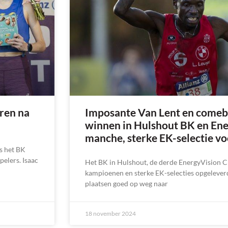
ren na
Imposante Van Lent en comeb
winnen in Hulshout BK en En
manche, sterke EK-selectie v
s het BK
pelers. Isaac
Het BK in Hulshout, de derde EnergyVision 
kampioenen en sterke EK-selecties opgelever
plaatsen goed op weg naar
18 november 2024