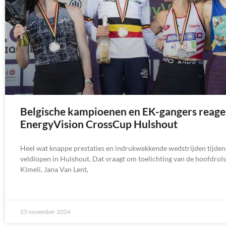
Belgische kampioenen en EK-gangers reage
EnergyVision CrossCup Hulshout
Heel wat knappe prestaties en indrukwekkende wedstrijden tijden
veldlopen in Hulshout. Dat vraagt om toelichting van de hoofdrols
Kimeli, Jana Van Lent,
25 november 2024