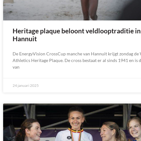
Heritage plaque beloont veldlooptraditie in
Hannuit
De EnergyVision CrossCup manche van Hannuit krijgt zondag de
Athletics Heritage Plaque. De cross bestaat er al sinds 1941 en is
van
24 januari 2025