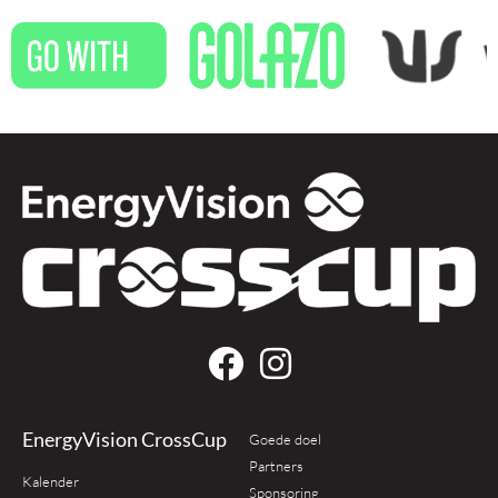
EnergyVision CrossCup
Goede doel
Partners
Kalender
Sponsoring