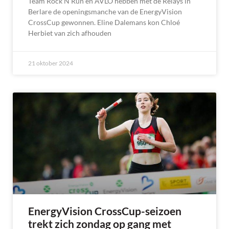
Team Rock’N’Run en AVLO hebben met de Relays in
Berlare de openingsmanche van de EnergyVision
CrossCup gewonnen. Eline Dalemans kon Chloé
Herbiet van zich afhouden
21 oktober 2024
EnergyVision CrossCup-seizoen
trekt zich zondag op gang met