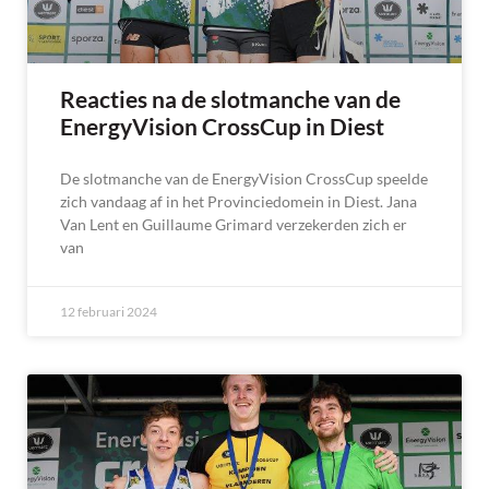
Reacties na de slotmanche van de
EnergyVision CrossCup in Diest
De slotmanche van de EnergyVision CrossCup speelde
zich vandaag af in het Provinciedomein in Diest. Jana
Van Lent en Guillaume Grimard verzekerden zich er
van
12 februari 2024