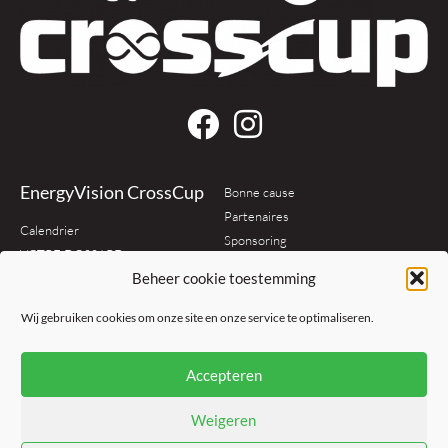
EnergyVision CrossCup
Bonne cause
Partenaires
Calendrier
Sponsoring
VOTRE DOSSARD
Organisation
Beheer cookie toestemming
Classement
Contact
Règlement
Wij gebruiken cookies om onze site en onze service te optimaliseren.
Média
Policy
Accepteren
Nouvelles
Conditions générales
Photos
Privacy policy
Weigeren
Cookie policy