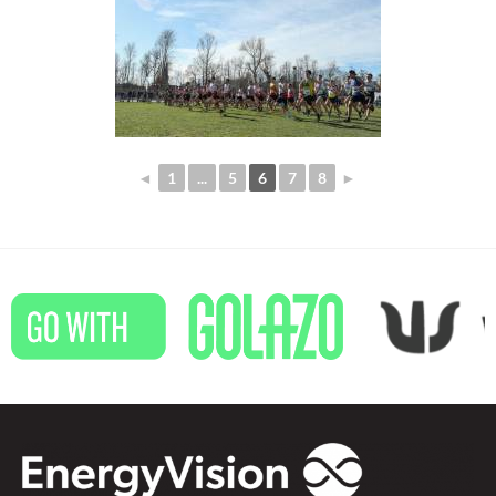
◄
1
...
5
6
7
8
►