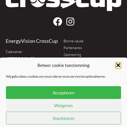
EnergyVision CrossCup
Bonne cause
Partenaires
Calendrier
Sponsoring
VOTRE DOSSARD
Organisation
Beheer cookie toestemming
Classement
Contact
Règlement
Wij gebruiken cookies om onze site en onze service te optimaliseren.
Média
Policy
Accepteren
Nouvelles
Conditions générales
Photos
Privacy policy
Weigeren
Cookie policy
Voorkeuren