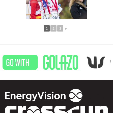
1
2
3
►