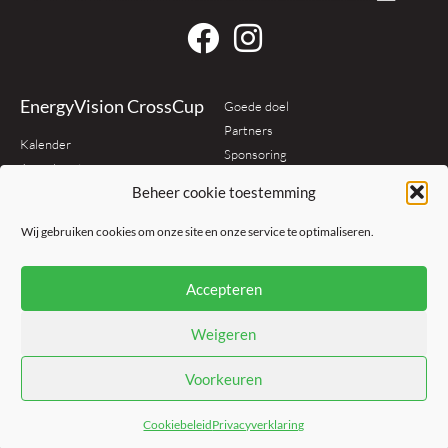
EnergyVision CrossCup
Goede doel
Partners
Kalender
Sponsoring
Jouw borstnummer
Organisatie
Beheer cookie toestemming
Klassement
Contact
Reglement
Wij gebruiken cookies om onze site en onze service te optimaliseren.
Media
Policy
Accepteren
Nieuws
Algemene voorwaarden
Foto's
Privacybeleid
Weigeren
Cookiebeleid
Voorkeuren
© Copyright Golazo Sports NV
Cookiebeleid
Privacyverklaring