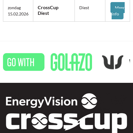
CrossCup
zondag
Diest
Meer
Diest
15.02.2026
info