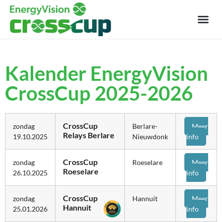
Kalender EnergyVision
CrossCup 2025-2026
CrossCup
zondag
Berlare-
Meer
Relays Berlare
19.10.2025
Nieuwdonk
info
CrossCup
zondag
Roeselare
Meer
Roeselare
26.10.2025
info
CrossCup
zondag
Hannuit
Meer
Hannuit
25.01.2026
info